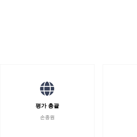
평가 총괄
손종원