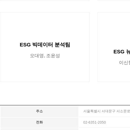
ESG 빅데이터 분석팀
ESG 
오대영, 조윤성
이신형
주소
서울특별시 서대문구 서소문로 2
전화
02-6351-2050