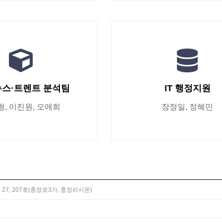
뉴스·트렌트 분석팀
IT 행정지원
, 이진원, 오애희
장정일, 정혜민
7, 207호(충정로3가, 충정리시온)