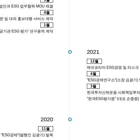
5월
인과 ESG 업무협력 MOU 체결
4월
자문 및 대외 홍보대행 서비스 계약
1월
공기관 ESG 평가’ 연구용역 계약
2021
12월
메쉬코리아 ESG경영 및 리스크
4월
"ESG경제연구소"(소장 김광기)
3월
한국투자신탁운용 사회책임투자 
"한국ESG평가원" (대표 손종원
2020
11월
 "ESG경제"(발행인 김광기) 발족